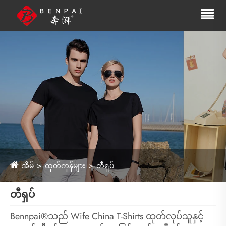
အိမ်
ထုတ်ကုန်များ
တီရှပ်
တီရှပ်
Bennpai®သည် Wife China T-Shirts ထုတ်လုပ်သူနှင့်