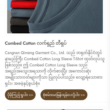
Combed Cotton လက်ရှည် တီရှပ်
Cangnan Qimeng Garment Co., Ltd. သည် တရုတ်နိုင်ငံတွင်
နာမည်ကြီး Combed Cotton Long Sleeve T-Shirt ထုတ်လုပ်သူ
ဖြစ်သည်။ ဤ Combed Cotton Long Sleeve သည်
အရည်အသွေးအရသာကို လိုက်စားပြီး အကောင်းဆုံး
အမျိုးသားဝတ်များကိုသာ ပြုလုပ်ပါသည်။ လျော့ရဲသောဗား
ရှင်း၊ အခမဲ့နှင့်စွယ်စုံ။
ပိုမိုကြည့်ရှုပါ။ >>
စုံစမ်းမေးမြန်းရန်ပေးပို့ပါ။ >>