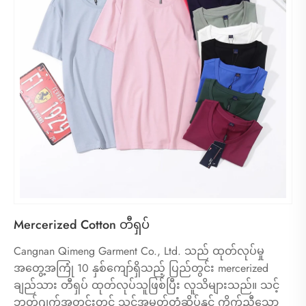
Mercerized Cotton တီရှပ်
Cangnan Qimeng Garment Co., Ltd. သည် ထုတ်လုပ်မှု
အတွေ့အကြုံ 10 နှစ်ကျော်ရှိသည့် ပြည်တွင်း mercerized
ချည်သား တီရှပ် ထုတ်လုပ်သူဖြစ်ပြီး လူသိများသည်။ သင့်
ဘတ်ဂျက်အတွင်းတွင် သင့်အမှတ်တံဆိပ်နှင့် ကိုက်ညီသော