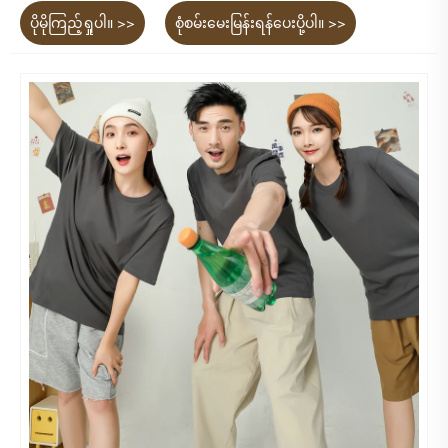
ပိုမိုကြည့်ရှုပါ။ >>
စုံစမ်းမေးမြန်းရန်ပေးပို့ပါ။ >>