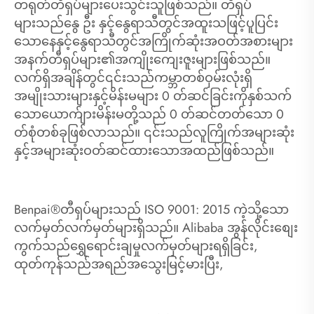
တရုတ်တီရှပ်များပေးသွင်းသူဖြစ်သည်။ တီရှပ်
များသည်နွေ ဦး နှင့်နွေရာသီတွင်အထူးသဖြင့်ပူပြင်း
သောနေနှင့်နွေရာသီတွင်အကြိုက်ဆုံးအဝတ်အစားများ
အနက်တီရှပ်များ၏အကျိုးကျေးဇူးများဖြစ်သည်။
လက်ရှိအချိန်တွင်၎င်းသည်ကမ္ဘာတစ်ဝှမ်းလုံးရှိ
အမျိုးသားများနှင့်မိန်းမများ 0 တ်ဆင်ခြင်းကိုနှစ်သက်
သောယောက်ျားမိန်းမတို့သည် 0 တ်ဆင်တတ်သော 0
တ်စုံတစ်ခုဖြစ်လာသည်။ ၎င်းသည်လူကြိုက်အများဆုံး
နှင့်အများဆုံးဝတ်ဆင်ထားသောအထည်ဖြစ်သည်။
Benpai®တီရှပ်များသည် ISO 9001: 2015 ကဲ့သို့သော
လက်မှတ်လက်မှတ်များရှိသည်။ Alibaba အွန်လိုင်းစျေး
ကွက်သည်ရွှေရောင်းချမှုလက်မှတ်များရရှိခြင်း,
ထုတ်ကုန်သည်အရည်အသွေးမြင့်မားပြီး,