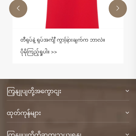


လဲ။
အဘယ်ကြောင့်လက်ရှည်ပိုလိုရှပ်အင်္ကျီသည်
ဗီရိုမရှိမဖြစ်လိုအပ်သည်
ပိုမိုကြည့်ရှုပါ။ >>
ကြှနျုပျတို့အကွောငျး
ထုတ်ကုန်များ
ကြှနျုပျတို့ကိုဆကျသှယျရနျ