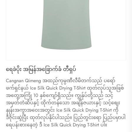
ရေခဲပိုး အမြန်အခြောက်ခံ တီရှပ်
Cangnan Qimeng အထည်ကုမ္ပဏီလီမိတက်သည် ပရော်
ဖက်ရှင်နယ် Ice Silk Quick Drying T-Shirt ထုတ်လုပ်သူအဖြစ်
အတွေ့အကြုံ 10 နှစ်ကျော်ရှိသည်။ ကျွန်ုပ်တို့သည် သင့်
အမှတ်တံဆိပ်နှင့် ထိုက်တန်သော အချိန်ဇယားနှင့် သင့်စျေး
နှုန်းအကွာအဝေးအတွင်း Ice Silk Quick Drying T-Shirt ကို
ဒီဇိုင်းဆွဲပြီး ထုတ်လုပ်နိုင်ပါသည်။ ပြည်တွင်းရော ပြည်ပမှာပါ
ရေပန်းစားနေတဲ့ ဒီ Ice Silk Quick Drying T-Shirt ပါ။