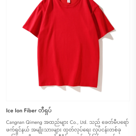
Ice Ion Fiber တီရှပ်
Cangnan Qimeng အထည်များ Co., Ltd. သည် ခေတ်မီပရော်
ဖက်ရှင်နယ် အမျိုးသားများ ထုတ်လုပ်ရေး လုပ်ငန်းတစ်ခု