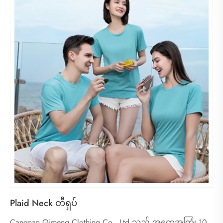
Plaid Neck တီရှပ်
Cangnan Qimeng Clothing Co., Ltd သည် အတွေ့အကြုံ 10