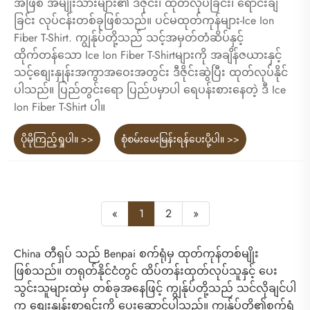
အဖြစ် အမျိုးသားများ၏ ဒီဇိုင်း၊ ထုတ်လုပ်ခြင်း၊ ရောင်းချ
ခြင်း လုပ်ငန်းတစ်ခုဖြစ်သည်။ ပင်မထုတ်ကုန်များ-Ice Ion
Fiber T-Shirt. ကျွန်ုပ်တို့သည် သင့်အမှတ်တံဆိပ်နှင့်
ထိုက်တန်သော Ice Ion Fiber T-Shirtများကို အချိန်ဇယားနှင့်
သင့်စျေးနှုန်းအကွာအဝေးအတွင်း ဒီဇိုင်းဆွဲပြီး ထုတ်လုပ်နိုင်
ပါသည်။ ပြည်တွင်းရော ပြည်ပမှာပါ ရေပန်းစားနေတဲ့ ဒီ Ice
Ion Fiber T-Shirt ပါ။
ပိုမိုကြည့်ရှုပါ။ >>
စုံစမ်းမေးမြန်းရန်ပေးပို့ပါ။ >>
«
1
2
»
China တီရှပ် သည် Benpai စက်ရုံမှ ထုတ်ကုန်တစ်မျိုး
ဖြစ်သည်။ တရုတ်နိုင်ငံတွင် ထိပ်တန်းထုတ်လုပ်သူနှင့် ပေး
သွင်းသူများထဲမှ တစ်ခုအနေဖြင့် ကျွန်ုပ်တို့သည် သင်လိုချင်ပါ
က စျေးနှုန်းစာရင်းကို ပေးဆောင်ပါသည်။ ကျွန်ုပ်တို့၏စက်ရုံ