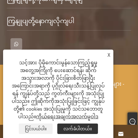
ကြှနျုပျတို့နောကျလိုကျပါ
X
သင့်အား ပိုမိုကောင်းမွန်သောကြည့်ရှုမှု
အတွေ့အကြုံကို ပေးဆောင်ရန်၊ ဆိုက်
မူပိုင်ခွင့်© 2023 CANNAN ကောင်တီ Qimeng
အသွားအလာကို ပိုင်းခြားစိတ်ဖြာပြီး
အဝတ်အထည် Co. , Ltd. - တီရှပ်, ပိုလိုရှပ်အင်္ကျီများ -
အကြောင်းအရာကို ပုဂ္ဂိုလ်ရေးသီးသန့်ပြုလုပ်
အမူအခွင့်အရေးများအားလုံးတွင်ရှိသည်။
ရန် ကျွန်ုပ်တို့သည် ကွတ်ကီးများကို အသုံးပြု
ပါသည်။ ဤဆိုက်ကိုအသုံးပြုခြင်းဖြင့် ကျွန်ုပ်
တို့၏ cookies အသုံးပြုမှုကို သင်သဘောတူ
Links
Sitemap
RSS
XML
ပါသည်။
ကိုယ်ရေးအချက်အလက်မူဝါဒ
ကိုယ်ရေးအချက်အလက်မူဝါဒ
ငြင်းပယ်ပါ။
လက်ခံပါတယ်။



