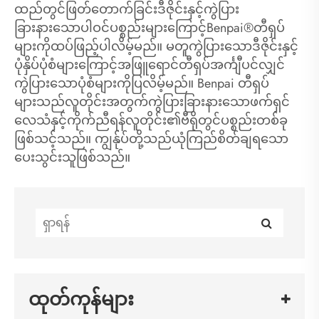
ထည်တွင်ဖြတ်တောက်ခြင်းဒီဇိုင်းနှင့်ကွဲပြား
ခြားနားသောပါဝင်ပစ္စည်းများကြောင့်Benpai®တီရှပ်
များကိုထပ်ဖြည့်ပါလိမ့်မည်။ မတူကွဲပြားသောဒီဇိုင်းနှင့်
ပုံနှိပ်ပုံစံများကြောင့်အဖြူရောင်တီရှပ်အင်္ကျီပင်လျှင်
ကွဲပြားသောပုံစံများကိုပြလိမ့်မည်။ Benpai တီရှပ်
များသည်လူတိုင်းအတွက်ကွဲပြားခြားနားသောဖက်ရှင်
လေသံနှင့်ကိုက်ညီရန်လူတိုင်း၏ဗီရိုတွင်ပစ္စည်းတစ်ခု
ဖြစ်သင့်သည်။ ကျွန်ုပ်တို့သည်ယုံကြည်စိတ်ချရသော
ပေးသွင်းသူဖြစ်သည်။
ထုတ်ကုန်များ