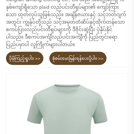
နှစ်ကျော်ရှိသော plaid လည်ပင်းတီရှပ်များ၏ ကျော်ကြား
သော ထုတ်လုပ်သူဖြစ်သည်။ အချိန်ဇယားနှင့် သင့်ဘတ်ဂျက်
အတွင်း ကျွန်ုပ်တို့သည် သင့်အမှတ်တံဆိပ်နှင့်ထိုက်တန်သော
စကပ်ပြားလည်ပင်းတီရှပ်များကို ဒီဇိုင်းဆွဲပြီး ပုံနှိပ်နိုင်
ပါသည်။ ဒီစကပ်အင်္ကျီလည်ပင်းအင်္ကျီကို ပြည်တွင်းရော
ပြည်ပမှာပါ လူကြိုက်များပါတယ်။
ပိုမိုကြည့်ရှုပါ။ >>
စုံစမ်းမေးမြန်းရန်ပေးပို့ပါ။ >>