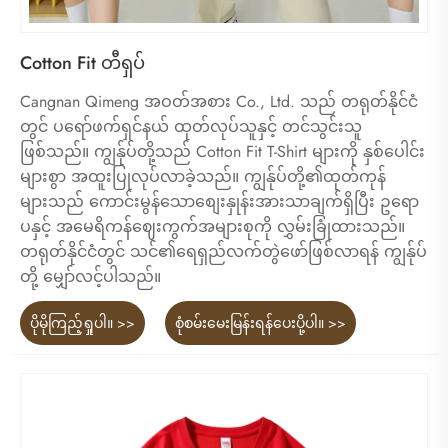
Cotton Fit တီရှပ်
Cangnan Qimeng အဝတ်အစား Co., Ltd. သည် တရုတ်နိုင်ငံ
တွင် ပရော်ဖက်ရှင်နယ် ထုတ်လုပ်သူနှင့် တင်သွင်းသူ
ဖြစ်သည်။ ကျွန်ုပ်တို့သည် Cotton Fit T-Shirt များကို နှစ်ပေါင်း
များစွာ အထူးပြုလုပ်လာခဲ့သည်။ ကျွန်ုပ်တို့၏ထုတ်ကုန်
များသည် ကောင်းမွန်သောစျေးနှုန်းအားသာချက်ရှိပြီး ဥရော
ပနှင့် အမေရိကန်ဈေးကွက်အများစုကို လွှမ်းခြုံထားသည်။
တရုတ်နိုင်ငံတွင် သင်၏ရေရှည်လက်တွဲဖော်ဖြစ်လာရန် ကျွန်ုပ်
တို့ မျှော်လင့်ပါသည်။
ပိုမိုကြည့်ရှုပါ။ >>
စုံစမ်းမေးမြန်းရန်ပေးပို့ပါ။ >>