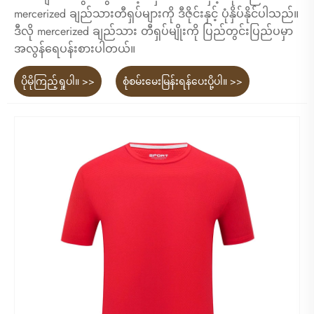
mercerized ချည်သားတီရှပ်များကို ဒီဇိုင်းနှင့် ပုံနှိပ်နိုင်ပါသည်။
ဒီလို mercerized ချည်သား တီရှပ်မျိုးကို ပြည်တွင်းပြည်ပမှာ
အလွန်ရေပန်းစားပါတယ်။
ပိုမိုကြည့်ရှုပါ။ >>
စုံစမ်းမေးမြန်းရန်ပေးပို့ပါ။ >>