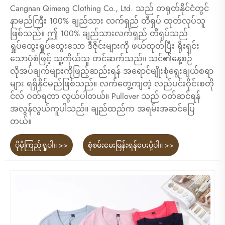
Cangnan Qimeng Clothing Co., Ltd. သည် တရုတ်နိုင်ငံတွင်
နာမည်ကြီး 100% ချည်သား လက်ရှည် တီရှပ် ထုတ်လုပ်သူ
ဖြစ်သည်။ ဤ 100% ချည်သားလက်ရှည် တီရှပ်သည်
ရှုပ်ထွေးရှုပ်ထွေးသော ဒီဇိုင်းများကို ဖယ်ထုတ်ပြီး ရိုးရှင်း
သောပုံစံဖြင့် သူ့ကိုယ်သူ တင်ဆက်သည်။ သင်၏နေ့စဉ်
လိုအပ်ချက်များကိုဖြည့်ဆည်းရန် အရောင်မျိုးစုံရွေးချယ်စရာ
များ ရရှိနိုင်မည်ဖြစ်သည်။ လက်တွေ့ကျတဲ့ လည်ပင်းဝိုင်းစတို
င်လ် ဝတ်ရတာ လွယ်ပါတယ်။ Pullover သည် ဝတ်ဆင်ရန်
အလွန်လွယ်ကူပါသည်။ ချည်ထည်က အရမ်းအဆင်ပြေ
တယ်။
ပိုမိုကြည့်ရှုပါ။ >>
စုံစမ်းမေးမြန်းရန်ပေးပို့ပါ။ >>