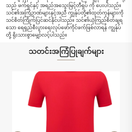
သည် ဖက်ရှင်နှင့် အရည်အသွေးမြင့်တီရှပ် ကို ပေးပါသည်။
သင်၏အကြံဥာဏ်များနှင့်အညီ ကျွန်ုပ်တို့၏ထုတ်ကုန်များကို
သင်စိတ်ကြိုက်ပြင်ဆင်နိုင်ပါသည်။ သင်၏ယုံကြည်စိတ်ချရ
သော ရေရှည်စီးပွားရေးလုပ်ဖော်ကိုင်ဖက်ဖြစ်လာရန် ကျွန်ုပ်
တို့ ရိုးသားစွာမျှော်လင့်ပါသည်။
သတင်းအကြံပြုချက်များ