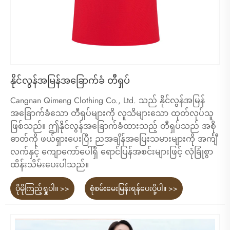
နိုင်လွန်အမြန်အခြောက်ခံ တီရှပ်
Cangnan Qimeng Clothing Co., Ltd. သည် နိုင်လွန်အမြန်
အခြောက်ခံသော တီရှပ်များကို လူသိများသော ထုတ်လုပ်သူ
ဖြစ်သည်။ ဤနိုင်လွန်အခြောက်ခံထားသည့် တီရှပ်သည် အစို
ဓာတ်ကို ဖယ်ရှားပေးပြီး ညအချိန်အပြေးသမားများကို အင်္ကျီ
လက်နှင့် ကျောကော်ပေါ်ရှိ ရောင်ပြန်အစင်းများဖြင့် လုံခြုံစွာ
ထိန်းသိမ်းပေးပါသည်။
ပိုမိုကြည့်ရှုပါ။ >>
စုံစမ်းမေးမြန်းရန်ပေးပို့ပါ။ >>