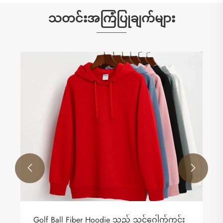
သတင်းအကြံပြုချက်များ


Hoodie စတိုင်တွေက ဘာတွေလဲ။