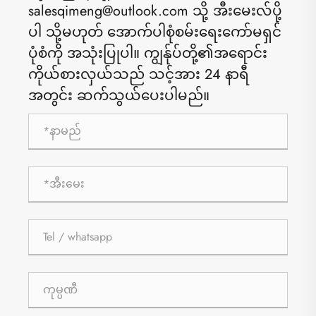
salesqimeng@outlook.com သို့ အီးမေးလ်ပို့
ပါ သို့မဟုတ် အောက်ပါစုံစမ်းရေးကော်မရှင်
ပုံစံကို အသုံးပြုပါ။ ကျွန်ုပ်တို့၏အရောင်း
ကိုယ်စားလှယ်သည် သင့်အား 24 နာရီ
အတွင်း ဆက်သွယ်ပေးပါမည်။