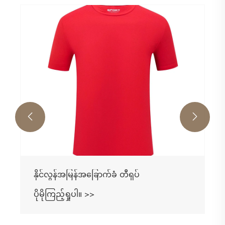


Mercerized Cotton တီရှပ်
ပိုမိုကြည့်ရှုပါ။ >>