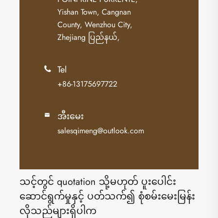
Yishan Town, Cangnan
County, Wenzhou City,
Zhejiang ပြည်နယ်,
Tel

+86-13175697722
အီးမေး

salesqimeng@outlook.com
သင့်တွင် quotation သို့မဟုတ် ပူးပေါင်း
ဆောင်ရွက်မှုနှင့် ပတ်သက်၍ စုံစမ်းမေးမြန်း
လိုသည်များရှိပါက