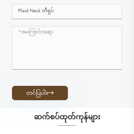
တင်ပြပါ။

ဆက်စပ်ထုတ်ကုန်များ