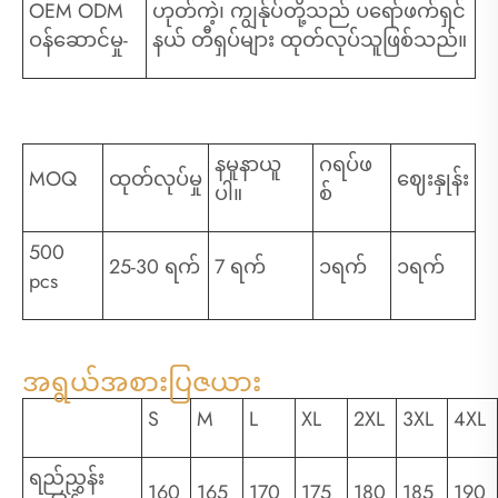
OEM ODM
ဟုတ်ကဲ့၊ ကျွန်ုပ်တို့သည် ပရော်ဖက်ရှင်
ဝန်ဆောင်မှု-
နယ် တီရှပ်များ ထုတ်လုပ်သူဖြစ်သည်။
နမူနာယူ
ဂရပ်ဖ
MOQ
ထုတ်လုပ်မှု
ဈေးနှုန်း
ပါ။
စ်
500
25-30 ရက်
7 ရက်
၁ရက်
၁ရက်
pcs
အရွယ်အစားပြဇယား
S
M
L
XL
2XL
3XL
4XL
ရည်ညွှန်း
160
165
170
175
180
185
190