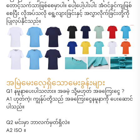
တောင့်သက်သာဖြစ်စေမှာပါ။ ပေါ့ပေါ့ပါးပါး အံဝင်ခွင်ကျဖြစ်
စေပြီး လိုအပ်သလို ရွေ့လျားခြင်းနှင့် အလွှာလိုက်ခြင်းတို့ကို
ပြုလုပ်နိုင်သည်။
အမြဲမေးလေ့ရှိသောမေးခွန်းများ
Q1 နမူနာပေးပါသလား။ အခမဲ့ သို့မဟုတ် အခကြေးငွေ ?
A1 ဟုတ်ကဲ့၊ ကျွန်ုပ်တို့သည် အခကြေးငွေနမူနာကို ပေးဆောင်
ပါသည်။
Q2 မင်းမှာ ဘာလက်မှတ်ရှိလဲ။
A2 ISO ။