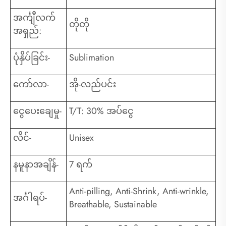
အင်္ကျီလက်
တိုတို
အရှည်:
ပုံနှိပ်ခြင်း-
Sublimation
ကော်လာ-
အို-လည်ပင်း
ငွေပေးချေမှု-
T/T: 30% အပ်ငွေ
လိင်-
Unisex
နမူနာအချိန်-
7 ရက်
Anti-pilling, Anti-Shrink, Anti-wrinkle,
အင်္ဂါရပ်-
Breathable, Sustainable