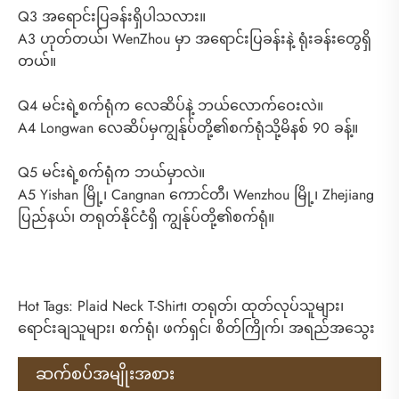
Q3 အရောင်းပြခန်းရှိပါသလား။
A3 ဟုတ်တယ်၊ WenZhou မှာ အရောင်းပြခန်းနဲ့ ရုံးခန်းတွေရှိ
တယ်။
Q4 မင်းရဲ့စက်ရုံက လေဆိပ်နဲ့ ဘယ်လောက်ဝေးလဲ။
A4 Longwan လေဆိပ်မှကျွန်ုပ်တို့၏စက်ရုံသို့မိနစ် 90 ခန့်။
Q5 မင်းရဲ့စက်ရုံက ဘယ်မှာလဲ။
A5 Yishan မြို့၊ Cangnan ကောင်တီ၊ Wenzhou မြို့၊ Zhejiang
ပြည်နယ်၊ တရုတ်နိုင်ငံရှိ ကျွန်ုပ်တို့၏စက်ရုံ။
Hot Tags: Plaid Neck T-Shirt၊ တရုတ်၊ ထုတ်လုပ်သူများ၊
ရောင်းချသူများ၊ စက်ရုံ၊ ဖက်ရှင်၊ စိတ်ကြိုက်၊ အရည်အသွေး
ဆက်စပ်အမျိုးအစား