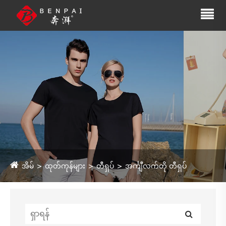
အိမ်
ထုတ်ကုန်များ
တီရှပ်
အင်္ကျီလက်တို တီရှပ်