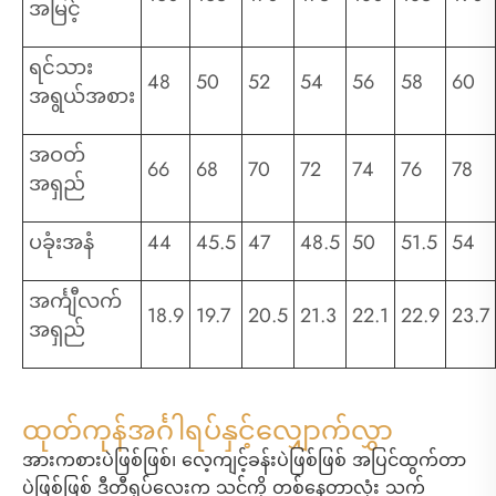
အမြင့်
ရင်သား
48
50
52
54
56
58
60
အရွယ်အစား
အဝတ်
66
68
70
72
74
76
78
အရှည်
ပခုံးအနံ
44
45.5
47
48.5
50
51.5
54
အင်္ကျီလက်
18.9
19.7
20.5
21.3
22.1
22.9
23.7
အရှည်
ထုတ်ကုန်အင်္ဂါရပ်နှင့်လျှောက်လွှာ
အားကစားပဲဖြစ်ဖြစ်၊ လေ့ကျင့်ခန်းပဲဖြစ်ဖြစ် အပြင်ထွက်တာ
ပဲဖြစ်ဖြစ် ဒီတီရှပ်လေးက သင့်ကို တစ်နေ့တာလုံး သက်