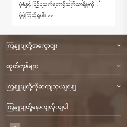
ပိုမိုကြည့်ရှုပါ။ >>
ကြှနျုပျတို့အကွောငျး
ထုတ်ကုန်များ
ကြှနျုပျတို့ကိုဆကျသှယျရနျ
ကြှနျုပျတို့နောကျလိုကျပါ