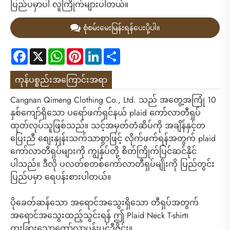
ပြည်ပမှာပါ လူကြိုက်များပါတယ်။
စုံစမ်းမေးမြန်းရန်ပေးပို့ပါ။
Facebook
X
WhatsApp
Pinterest
LinkedIn
Share
ကုန်ပစ္စည်းအကြောင်းအရာ
Cangnan Qimeng Clothing Co., Ltd. သည် အတွေ့အကြုံ 10
နှစ်ကျော်ရှိသော ပရော်ဖက်ရှင်နယ် plaid ကော်လာတီရှပ်
ထုတ်လုပ်သူဖြစ်သည်။ သင့်အမှတ်တံဆိပ်ကို အချိန်နှင့်တ
ပြေးညီ စျေးနှုန်းသက်သာစွာဖြင့် လိုက်ဖက်ရန်အတွက် plaid
ကော်လာတီရှပ်များကို ကျွန်ုပ်တို့ စိတ်ကြိုက်ပြင်ဆင်နိုင်
ပါသည်။ ဒီလို ပလတ်စတစ်ကော်လာတီရှပ်မျိုးကို ပြည်တွင်း
ပြည်ပမှာ ရေပန်းစားပါတယ်။
ပိုခေတ်ဆန်သော အရောင်အသွေးရှိသော တီရှပ်အတွက်
အရောင်အသွေးထည့်သွင်းရန် ဤ Plaid Neck T-shirt၊
ထူးခြားသောကော်လာပန်းပွင့်ဒီဇိုင်း။