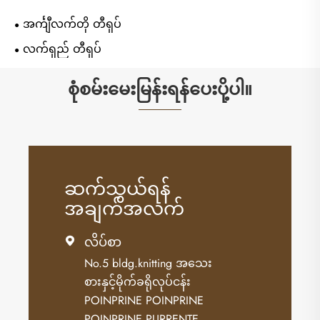
အင်္ကျီလက်တို တီရှပ်
လက်ရှည် တီရှပ်
စုံစမ်းမေးမြန်းရန်ပေးပို့ပါ။
ဆက်သွယ်ရန်
အချက်အလက်
လိပ်စာ

No.5 bldg.knitting အသေး
စားနှင့်မိုက်ခရိုလုပ်ငန်း
POINPRINE POINPRINE
POINPRINE PURRENTE,