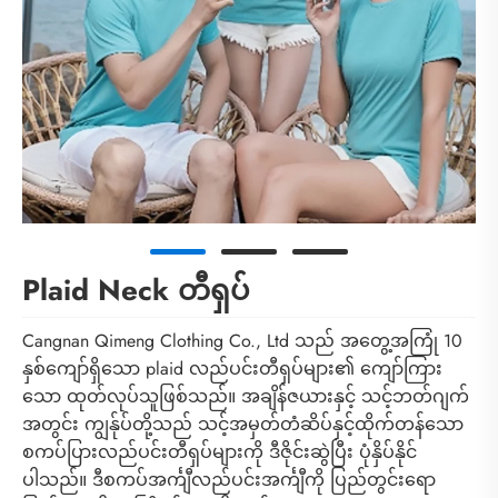
Plaid Neck တီရှပ်
Cangnan Qimeng Clothing Co., Ltd သည် အတွေ့အကြုံ 10
နှစ်ကျော်ရှိသော plaid လည်ပင်းတီရှပ်များ၏ ကျော်ကြား
သော ထုတ်လုပ်သူဖြစ်သည်။ အချိန်ဇယားနှင့် သင့်ဘတ်ဂျက်
အတွင်း ကျွန်ုပ်တို့သည် သင့်အမှတ်တံဆိပ်နှင့်ထိုက်တန်သော
စကပ်ပြားလည်ပင်းတီရှပ်များကို ဒီဇိုင်းဆွဲပြီး ပုံနှိပ်နိုင်
ပါသည်။ ဒီစကပ်အင်္ကျီလည်ပင်းအင်္ကျီကို ပြည်တွင်းရော