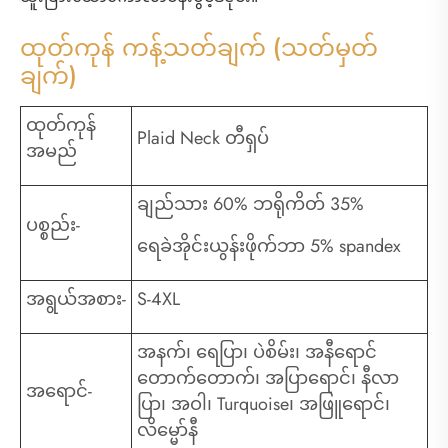
ထုတ်ကုန် ကန့်သတ်ချက် (သတ်မှတ်
ချက်)
ထုတ်ကုန်
Plaid Neck တီရှပ်
အမည်
ချည်သား 60% ဘရိုကိတ် 35%
ပစ္စည်း-
ရေခဲအိုင်းယွန်းဖိုက်ဘာ 5% spandex
အရွယ်အစား-
S-4XL
အနက်၊ ရေပြာ၊ ပဲစိမ်း၊ အနီရောင်
တောက်တောက်၊ အပြာရောင်၊ နီလာ
အရောင်-
ပြာ၊ အဝါ၊ Turquoise၊ အဖြူရောင်၊
လိမ္မော်နီ