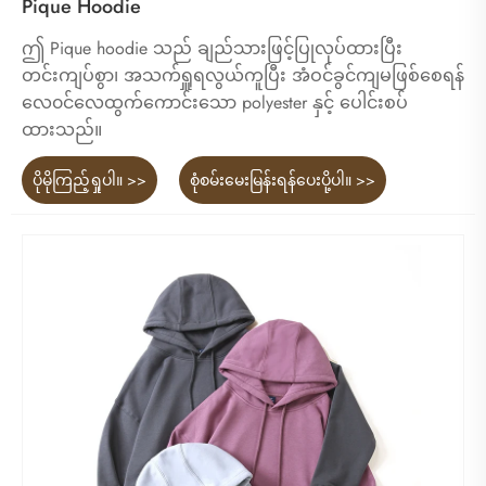
Pique Hoodie
ဤ Pique hoodie သည် ချည်သားဖြင့်ပြုလုပ်ထားပြီး
တင်းကျပ်စွာ၊ အသက်ရှူရလွယ်ကူပြီး အံဝင်ခွင်ကျမဖြစ်စေရန်
လေ၀င်လေထွက်ကောင်းသော polyester နှင့် ပေါင်းစပ်
ထားသည်။
ပိုမိုကြည့်ရှုပါ။ >>
စုံစမ်းမေးမြန်းရန်ပေးပို့ပါ။ >>