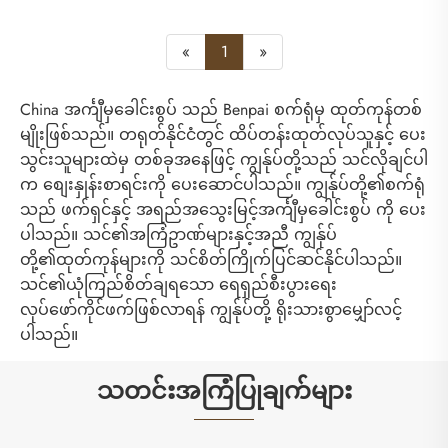
«
1
»
China အင်္ကျီမှခေါင်းစွပ် သည် Benpai စက်ရုံမှ ထုတ်ကုန်တစ်
မျိုးဖြစ်သည်။ တရုတ်နိုင်ငံတွင် ထိပ်တန်းထုတ်လုပ်သူနှင့် ပေး
သွင်းသူများထဲမှ တစ်ခုအနေဖြင့် ကျွန်ုပ်တို့သည် သင်လိုချင်ပါ
က စျေးနှုန်းစာရင်းကို ပေးဆောင်ပါသည်။ ကျွန်ုပ်တို့၏စက်ရုံ
သည် ဖက်ရှင်နှင့် အရည်အသွေးမြင့်အင်္ကျီမှခေါင်းစွပ် ကို ပေး
ပါသည်။ သင်၏အကြံဥာဏ်များနှင့်အညီ ကျွန်ုပ်
တို့၏ထုတ်ကုန်များကို သင်စိတ်ကြိုက်ပြင်ဆင်နိုင်ပါသည်။
သင်၏ယုံကြည်စိတ်ချရသော ရေရှည်စီးပွားရေး
လုပ်ဖော်ကိုင်ဖက်ဖြစ်လာရန် ကျွန်ုပ်တို့ ရိုးသားစွာမျှော်လင့်
ပါသည်။
သတင်းအကြံပြုချက်များ