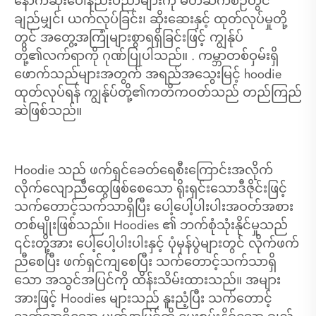
နောက်ဆုံးပေါ်နည်းပညာများကို မိတ်ဆက်စဉ်တွင်
ချည်မျှင်၊ ယက်လုပ်ခြင်း၊ ဆိုးဆေးနှင့် ထုတ်လုပ်မှုတို့
တွင် အတွေ့အကြုံများစွာရရှိခြင်းဖြင့် ကျွန်ုပ်
တို့၏လက်ရာကို ဂုဏ်ပြုပါသည်။ . ကမ္ဘာတစ်ဝှမ်းရှိ
ဖောက်သည်များအတွက် အရည်အသွေးမြင့် hoodie
ထုတ်လုပ်ရန် ကျွန်ုပ်တို့၏ကတိကဝတ်သည် တည်ကြည်
ဆဲဖြစ်သည်။
Hoodie သည် ဖက်ရှင်ခေတ်ရေစီးကြောင်းအလိုက်
လိုက်လျောညီထွေဖြစ်စေသော ရိုးရှင်းသောဒီဇိုင်းဖြင့်
သက်တောင့်သက်သာရှိပြီး ပေါ့ပေါ့ပါးပါးအဝတ်အစား
တစ်မျိုးဖြစ်သည်။ Hoodies ၏ ဘက်စုံသုံးနိုင်မှုသည်
၎င်းတို့အား ပေါ့ပေါ့ပါးပါးနှင့် ပုံမှန်ပွဲများတွင် လိုက်ဖက်
ညီစေပြီး ဖက်ရှင်ကျစေပြီး သက်တောင့်သက်သာရှိ
သော အသွင်အပြင်ကို ထိန်းသိမ်းထားသည်။ အများ
အားဖြင့် Hoodies များသည် နူးညံ့ပြီး သက်တောင့်