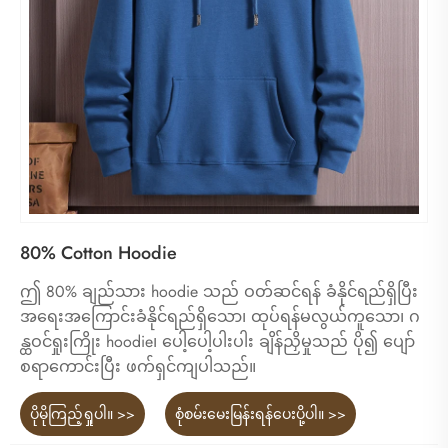
80% Cotton Hoodie
ဤ 80% ချည်သား hoodie သည် ဝတ်ဆင်ရန် ခံနိုင်ရည်ရှိပြီး
အရေးအကြောင်းခံနိုင်ရည်ရှိသော၊ ထုပ်ရန်မလွယ်ကူသော၊ ဂ
န္ထဝင်ရှုးကြိုး hoodie၊ ပေါ့ပေါ့ပါးပါး ချိန်ညှိမှုသည် ပို၍ ပျော်
စရာကောင်းပြီး ဖက်ရှင်ကျပါသည်။
ပိုမိုကြည့်ရှုပါ။ >>
စုံစမ်းမေးမြန်းရန်ပေးပို့ပါ။ >>