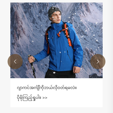


ဂျာကင်အင်္ကျီကိုဘယ်လိုဝတ်ရမလဲ။
ပိုမိုကြည့်ရှုပါ။ >>