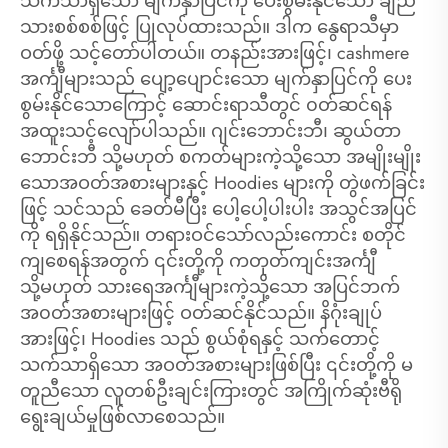
သက်သာရှိသော မျက်နှာပြင်ကို ပေးစွမ်းနိုင်သော ချည်
သားစစ်စစ်ဖြင့် ပြုလုပ်ထားသည်။ ဒါက နွေရာသီမှာ
ဝတ်ဖို့ သင့်တော်ပါတယ်။ တနည်းအားဖြင့်၊ cashmere
အင်္ကျီများသည် ပျော့ပျောင်းသော မျက်နှာပြင်ကို ပေး
စွမ်းနိုင်သောကြောင့် ဆောင်းရာသီတွင် ၀တ်ဆင်ရန်
အထူးသင့်လျော်ပါသည်။ ဂျင်းဘောင်းဘီ၊ ဆွယ်တာ
ဘောင်းဘီ သို့မဟုတ် စကတ်များကဲ့သို့သော အမျိုးမျိုး
သောအဝတ်အစားများနှင့် Hoodies များကို တွဲဖက်ခြင်း
ဖြင့် သင်သည် ခေတ်မီပြီး ပေါ့ပေါ့ပါးပါး အသွင်အပြင်
ကို ရရှိနိုင်သည်။ တရားဝင်သော်လည်းကောင်း စတိုင်
ကျစေရန်အတွက် ၎င်းတို့ကို ကတုတ်ကျင်းအင်္ကျီ
သို့မဟုတ် သားရေအင်္ကျီများကဲ့သို့သော အပြင်ဘက်
အ၀တ်အစားများဖြင့် ဝတ်ဆင်နိုင်သည်။ နိဂုံးချုပ်
အားဖြင့်၊ Hoodies သည် စွယ်စုံရနှင့် သက်တောင့်
သက်သာရှိသော အဝတ်အစားများဖြစ်ပြီး ၎င်းတို့ကို မ
တူညီသော လူတစ်ဦးချင်းကြားတွင် အကြိုက်ဆုံးဗီရို
ရွေးချယ်မှုဖြစ်လာစေသည်။