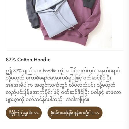
87% Cotton Hoodie
ဤ 87% ချည်သား hoodie ကို အပြင်ဘက်တွင် အနက်ရောင်
သို့မဟုတ် ကော်ဖီရောင်အောက်ခံရှပ်ဖြင့် ဝတ်ဆင်နိုင်ပြီး
အအေးမိပါက အတွင်းဘက်တွင် လိပ်လည်ပင်း သို့မဟုတ်
လည်ပင်းနိမ့်အောက်ပိုင်းဖြင့် ဝတ်ဆင်နိုင်ပြီး ပဝါနှင့် မာဖလာ
များစွာကို ဝတ်ဆင်နိုင်ပါသည်။ အဲဒါအပြင်။
ပိုမိုကြည့်ရှုပါ။ >>
စုံစမ်းမေးမြန်းရန်ပေးပို့ပါ။ >>