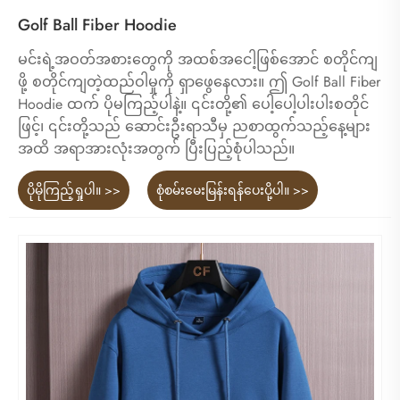
Golf Ball Fiber Hoodie
မင်းရဲ့အဝတ်အစားတွေကို အထစ်အငေါ့ဖြစ်အောင် စတိုင်ကျ
ဖို့ စတိုင်ကျတဲ့ထည်ဝါမှုကို ရှာဖွေနေလား။ ဤ Golf Ball Fiber
Hoodie ထက် ပိုမကြည့်ပါနဲ့။ ၎င်းတို့၏ ပေါ့ပေါ့ပါးပါးစတိုင်
ဖြင့်၊ ၎င်းတို့သည် ဆောင်းဦးရာသီမှ ညစာထွက်သည့်နေ့များ
အထိ အရာအားလုံးအတွက် ပြီးပြည့်စုံပါသည်။
ပိုမိုကြည့်ရှုပါ။ >>
စုံစမ်းမေးမြန်းရန်ပေးပို့ပါ။ >>