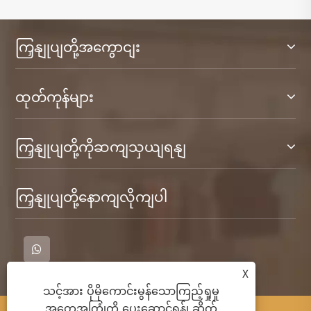
ကြှနျုပျတို့အကွောငျး
ထုတ်ကုန်များ
ကြှနျုပျတို့ကိုဆကျသှယျရနျ
ကြှနျုပျတို့နောကျလိုကျပါ
X
သင့်အား ပိုမိုကောင်းမွန်သောကြည့်ရှုမှု
အတွေ့အကြုံကို ပေးဆောင်ရန်၊ ဆိုက်