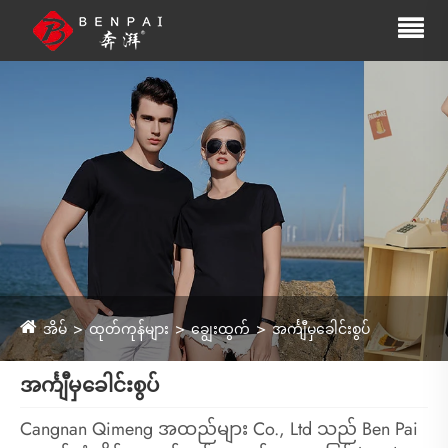
အိမ်
ထုတ်ကုန်များ
ချွေးထွက်
အင်္ကျီမှခေါင်းစွပ်
အင်္ကျီမှခေါင်းစွပ်
Cangnan Qimeng အထည်များ Co., Ltd သည် Ben Pai