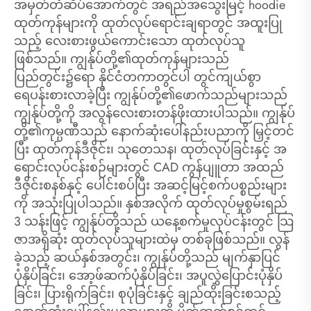
အမှတ်တံဆိပ်အောက်တွင် အရည်အသွေးမြင့် hoodie
ထုတ်ကုန်များကို ထုတ်လုပ်ရောင်းချရာတွင် အထူးပြု
သည့် လေးစားဖွယ်ကောင်းသော ထုတ်လုပ်သူ
ဖြစ်သည်။ ကျွန်ုပ်တို့၏ထုတ်ကုန်များသည်
ပြည်တွင်း၌ရော နိုင်ငံတကာတွင်ပါ တွင်ကျယ်စွာ
ရေပန်းစားလာခဲ့ပြီး ကျွန်ုပ်တို့၏ဖောက်သည်များသည်
ကျွန်ုပ်တို့ကို အလွန်လေးစားတန်ဖိုးထားပါသည်။ ကျွန်ုပ်
တို့၏ကုမ္ပဏီသည် နောက်ဆုံးပေါ်နည်းပညာကို မြှင့်တင်
ပြီး ထုတ်ကုန်ဒီဇိုင်း၊ သုတေသန၊ ထုတ်လုပ်ခြင်းနှင့် အ
ရောင်းလုပ်ငန်းစဉ်များတွင် CAD ကွန်ပျူတာ အထည်
ဒီဇိုင်းစနစ်နှင့် ပေါင်းစပ်ပြီး အဆင့်မြင့်စက်ပစ္စည်းများ
ကို အသုံးပြုပါသည်။ နှစ်အလိုက် ထုတ်လုပ်မှုစွမ်းရည်
3 သန်းဖြင့် ကျွန်ုပ်တို့သည် ယနေ့စက်မှုလုပ်ငန်းတွင် သြ
ဇာအရှိဆုံး ထုတ်လုပ်သူများထဲမှ တစ်ခုဖြစ်သည်။ လွန်
ခဲ့သည့် ဆယ်နှစ်အတွင်း၊ ကျွန်ုပ်တို့သည် မျက်နှာပြင်
ပုံနှိပ်ခြင်း၊ အော့ဖ်ဆက်ပုံနှိပ်ခြင်း၊ အပူလွှဲပြောင်းပုံနှိပ်
ခြင်း၊ ပြားရိုက်ခြင်း၊ စုပုံခြင်းနှင့် ချည်ထိုးခြင်းစသည့်