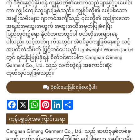
ကို ဒီဇိုင်းနှင့်ပုံနှိပ်ရန် ကျွန်ုပ်တို့၏ဖောက်သည်များနှင့်ပူးပေါင်း
ကာ ကျွမ်းကျင်သူများဖြစ်သည်။ ကျွန်ုပ်တို့၏ ပေါ့ပါးသော
အမျိုးသမီးများ ဂျာကင်အင်္ကျီသည် ၎င်းတို့၏ ထူးခြားသော
အရည်အသွေးအတွက် အထူးအသိအမှတ်ပြုခံရပြီး
ပြည်တွင်း၌ရော နိုင်ငံတကာတွင်ပါ ဝယ်လိုအားများနေ
ပါသည်။ သင့်ဘတ်ဂျက်အတွင်း အံဝင်ခွင်ကျဖြစ်နေစဉ် သင့်
အမှတ်တံဆိပ်ကို မြှင့်တင်ပေးမည့် Lightweight Women Jacket
တွင် ရင်းနှီးမြှုပ်နှံရန် စိတ်ဝင်စားပါက Cangnan Qimeng
Garment Co., Ltd. သည် လက်တွဲရန် အကောင်းဆုံး
ထုတ်လုပ်သူဖြစ်သည်။
စုံစမ်းမေးမြန်းရန်ပေးပို့ပါ။
Facebook
X
WhatsApp
Pinterest
LinkedIn
Share
ကုန်ပစ္စည်းအကြောင်းအရာ
Cangnan Qimeng Garment Co., Ltd. သည် ဆယ်စုနှစ်တစ်ခု
ကျော် ထုတ်လုပ်မှုအတွေ့အကြုံဖြင့် ပေါ့ပါးသော အမျိုးသမီး