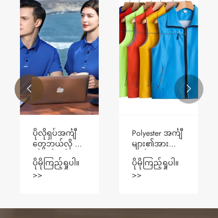


ပိုလိုရှပ်အင်္ကျီ
Polyester အင်္ကျီ
တွေဘယ်လို 0
များ၏အားသာ
တ်ဆင်သင့်
ချက်များမှာအ
ပိုမိုကြည့်ရှုပါ။
ပိုမိုကြည့်ရှုပါ။
သလဲ။
ဘယ်နည်း။
>>
>>