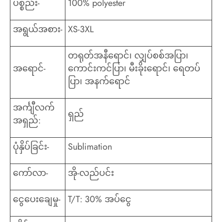
ပစ္စည်း-
100% polyester
အရွယ်အစား-
XS-3XL
တရုတ်အနီရောင်၊ လျှပ်စစ်အပြာ၊
အရောင်-
ကောင်းကင်ပြာ၊ မီးခိုးရောင်၊ ရေတပ်
ပြာ၊ အနက်ရောင်
အင်္ကျီလက်
ရှည်
အရှည်:
ပုံနှိပ်ခြင်း-
Sublimation
ကော်လာ-
အို-လည်ပင်း
ငွေပေးချေမှု-
T/T: 30% အပ်ငွေ