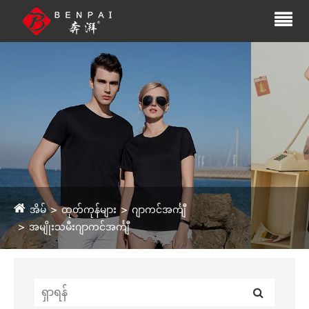
အိမ်
ထုတ်ကုန်များ
ဂျာကင်အင်္ကျီ
အမျိုးသမီးဂျာကင်အင်္ကျီ