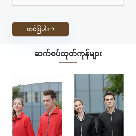
တင်ပြပါ။

ဆက်စပ်ထုတ်ကုန်များ