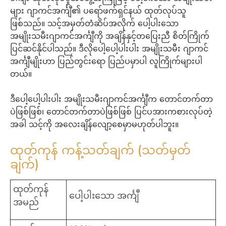
များ ဂျာကင်အင်္ကျီ၏ ပရော်ဖက်ရှင်နယ် ထုတ်လုပ်သူ
ဖြစ်သည်။ သင့်အမှတ်တံဆိပ်အလိုက် ပေါ့ပါးသော
အမျိုးသမီးဂျာကင်အင်္ကျီကို အချိန်နှင့်တပြေးညီ စိတ်ကြိုက်
ပြင်ဆင်နိုင်ပါသည်။ ဒီလိုပေါ့ပေါ့ပါးပါး အမျိုးသမီး ဂျာကင်
အင်္ကျီမျိုးဟာ ပြည်တွင်းရော ပြည်ပမှာပါ လူကြိုက်များပါ
တယ်။
ဒီပေါ့ပေါ့ပါးပါး အမျိုးသမီးဂျာကင်အင်္ကျီက တောင်တက်တာ
ပဲဖြစ်ဖြစ်၊ တောင်တက်တာပဲဖြစ်ဖြစ် ပြင်ပအားကစားလုပ်တဲ့
အခါ သင့်ကို အလေးချိန်လျော့စေမှာမဟုတ်ပါဘူး။
ထုတ်ကုန် ကန့်သတ်ချက် (သတ်မှတ်
ချက်)
ထုတ်ကုန်
ပေါ့ပါးသော အင်္ကျီ
အမည်