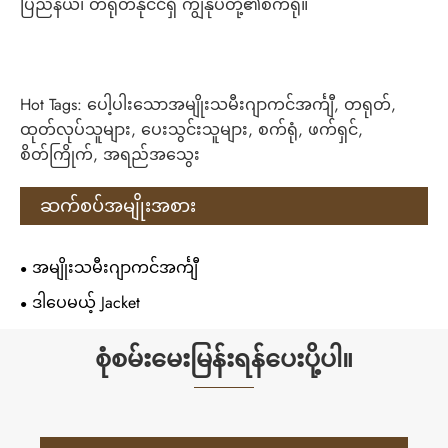
ပြည်နယ်၊ တရုတ်နိုင်ငံရှိ ကျွန်ုပ်တို့၏စက်ရုံ။
Hot Tags: ပေါ့ပါးသောအမျိုးသမီးဂျာကင်အင်္ကျီ, တရုတ်,
ထုတ်လုပ်သူများ, ပေးသွင်းသူများ, စက်ရုံ, ဖက်ရှင်,
စိတ်ကြိုက်, အရည်အသွေး
ဆက်စပ်အမျိုးအစား
အမျိုးသမီးဂျာကင်အင်္ကျီ
ဒါပေမယ့် Jacket
စုံစမ်းမေးမြန်းရန်ပေးပို့ပါ။