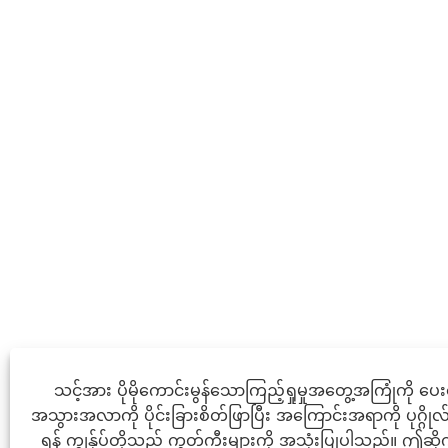
သင့်အား ပိုမိုကောင်းမွန်သောကြည့်ရှုမှုအတွေ့အကြုံကို ပေ
အသွားအလာကို ပိုင်းခြားစိတ်ဖြာပြီး အကြောင်းအရာကို ပုဂ္ဂိုလ
ရန် ကျွန်ုပ်တို့သည် ကွတ်ကီးများကို အသုံးပြုပါသည်။ ဤဆိုက