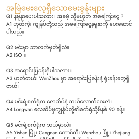
အမြဲမေးလေ့ရှိသောမေးခွန်းများ
Q1 နမူနာပေးပါသလား။ အခမဲ့ သို့မဟုတ် အခကြေးငွေ ?
A1 ဟုတ်ကဲ့၊ ကျွန်ုပ်တို့သည် အခကြေးငွေနမူနာကို ပေးဆောင်
ပါသည်။
Q2 မင်းမှာ ဘာလက်မှတ်ရှိလဲ။
A2 ISO ။
Q3 အရောင်းပြခန်းရှိပါသလား။
A3 ဟုတ်တယ်၊ WenZhou မှာ အရောင်းပြခန်းနဲ့ ရုံးခန်းတွေရှိ
တယ်။
Q4 မင်းရဲ့စက်ရုံက လေဆိပ်နဲ့ ဘယ်လောက်ဝေးလဲ။
A4 Longwan လေဆိပ်မှကျွန်ုပ်တို့၏စက်ရုံသို့မိနစ် 90 ခန့်။
Q5 မင်းရဲ့စက်ရုံက ဘယ်မှာလဲ။
A5 Yishan မြို့၊ Cangnan ကောင်တီ၊ Wenzhou မြို့၊ Zhejiang