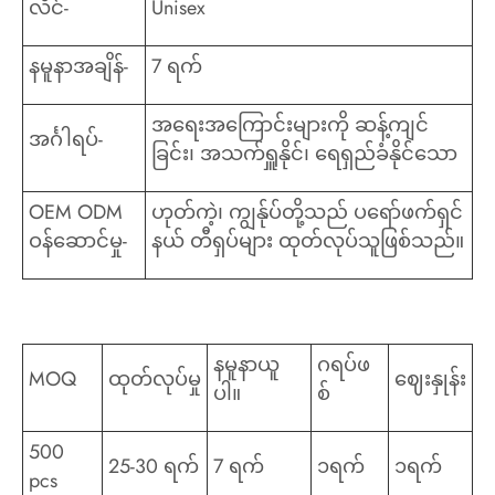
လိင်-
Unisex
နမူနာအချိန်-
7 ရက်
အရေးအကြောင်းများကို ဆန့်ကျင်
အင်္ဂါရပ်-
ခြင်း၊ အသက်ရှူနိုင်၊ ရေရှည်ခံနိုင်သော
OEM ODM
ဟုတ်ကဲ့၊ ကျွန်ုပ်တို့သည် ပရော်ဖက်ရှင်
ဝန်ဆောင်မှု-
နယ် တီရှပ်များ ထုတ်လုပ်သူဖြစ်သည်။
နမူနာယူ
ဂရပ်ဖ
MOQ
ထုတ်လုပ်မှု
ဈေးနှုန်း
ပါ။
စ်
500
25-30 ရက်
7 ရက်
၁ရက်
၁ရက်
pcs