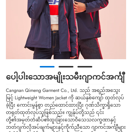
ပေါ့ပါးသောအမျိုးသမီးဂျာကင်အင်္ကျီ
Cangnan Qimeng Garment Co., Ltd. သည် အရည်အသွေး
မြင့် Lightweight Women Jacket ကို ဆယ်နှစ်ကျော် ထုတ်လုပ်
ခဲ့ပြီး ကောင်းမွန်စွာ တည်ထောင်ထားပြီး ဂုဏ်သိက္ခာရှိသော
တရုတ်ထုတ်လုပ်သူဖြစ်သည်။ ကျွန်ုပ်တို့သည် ၎င်း
တို့၏အမှတ်တံဆိပ်၏ထူးခြားသောဝိသေသလက္ခဏာနှင့်
ဘတ်ဂျက်လိုအပ်ချက်များနှင့်ကိုက်ညီသော ဂျာကင်အင်္ကျီများ