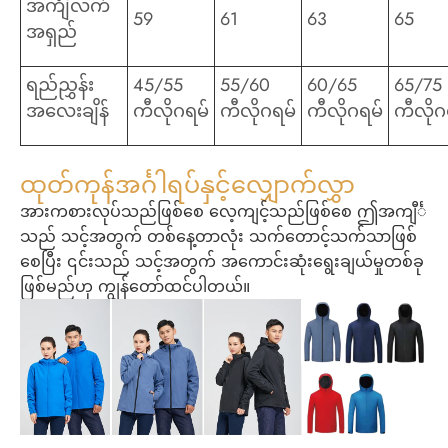
အင်္ကျီလက်
59
61
63
65
အရှည်
ရည်ညွှန်း
45/55
55/60
60/65
65/75
အလေးချိန်
ကီလိုဂရမ်
ကီလိုဂရမ်
ကီလိုဂရမ်
ကီလိုဂ
ထုတ်ကုန်အင်္ဂါရပ်နှင့်လျှောက်လွှာ
အားကစားလုပ်သည်ဖြစ်စေ လေ့ကျင့်သည်ဖြစ်စေ ဤအကျီင်္
သည် သင့်အတွက် တစ်နေ့တာလုံး သက်တောင့်သက်သာဖြစ်
စေပြီး ၎င်းသည် သင့်အတွက် အကောင်းဆုံးရွေးချယ်မှုတစ်ခု
ဖြစ်မည်ဟု ကျွန်တော်ထင်ပါတယ်။