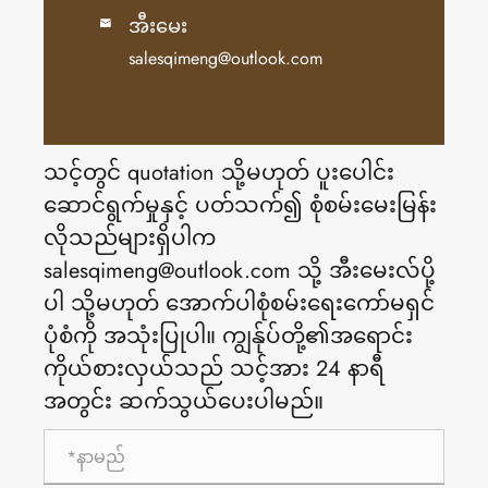
အီးမေး

salesqimeng@outlook.com
သင့်တွင် quotation သို့မဟုတ် ပူးပေါင်း
ဆောင်ရွက်မှုနှင့် ပတ်သက်၍ စုံစမ်းမေးမြန်း
လိုသည်များရှိပါက
salesqimeng@outlook.com သို့ အီးမေးလ်ပို့
ပါ သို့မဟုတ် အောက်ပါစုံစမ်းရေးကော်မရှင်
ပုံစံကို အသုံးပြုပါ။ ကျွန်ုပ်တို့၏အရောင်း
ကိုယ်စားလှယ်သည် သင့်အား 24 နာရီ
အတွင်း ဆက်သွယ်ပေးပါမည်။