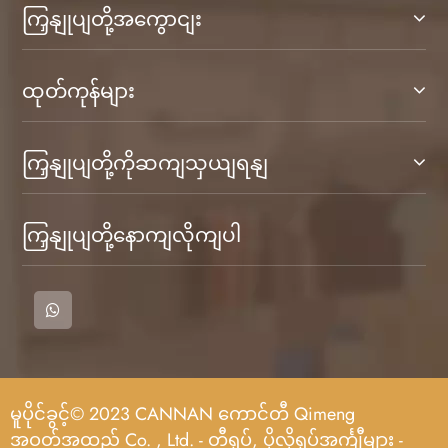
ကြှနျုပျတို့အကွောငျး
ထုတ်ကုန်များ
ကြှနျုပျတို့ကိုဆကျသှယျရနျ
ကြှနျုပျတို့နောကျလိုကျပါ
မူပိုင်ခွင့်© 2023 CANNAN ကောင်တီ Qimeng
အဝတ်အထည် Co. , Ltd. - တီရှပ်, ပိုလိုရှပ်အင်္ကျီများ -