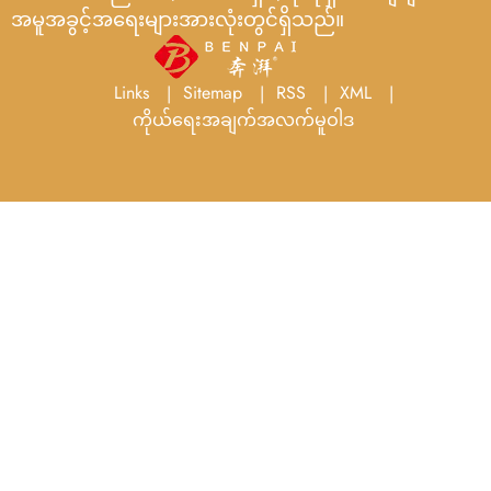
အမူအခွင့်အရေးများအားလုံးတွင်ရှိသည်။
Links
Sitemap
RSS
XML
ကိုယ်ရေးအချက်အလက်မူဝါဒ