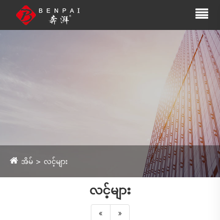
အိမ်
လင့်များ
လင့်များ
«
»