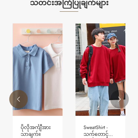
သတင်းအကြံပြုချက်များ


ပိုလိုအင်္ကျီအား
SweatShirt -
သာချက်။
သက်တောင့်