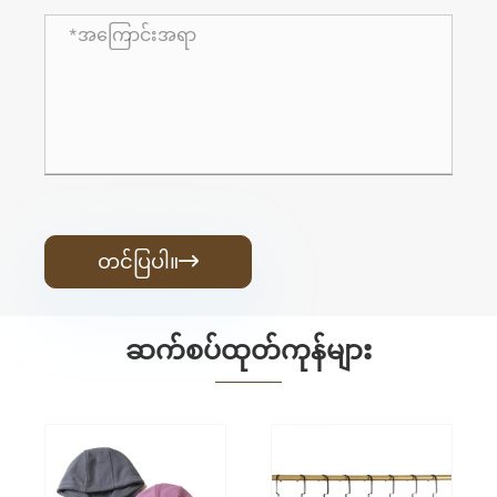
တင်ပြပါ။

ဆက်စပ်ထုတ်ကုန်များ