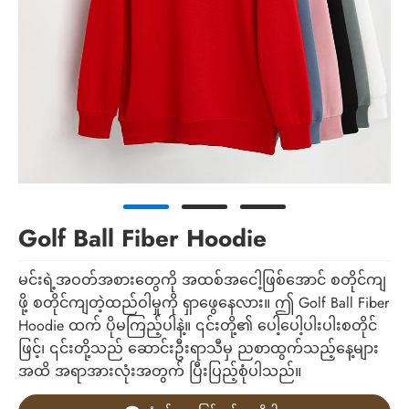
Golf Ball Fiber Hoodie
မင်းရဲ့အဝတ်အစားတွေကို အထစ်အငေါ့ဖြစ်အောင် စတိုင်ကျ
ဖို့ စတိုင်ကျတဲ့ထည်ဝါမှုကို ရှာဖွေနေလား။ ဤ Golf Ball Fiber
Hoodie ထက် ပိုမကြည့်ပါနဲ့။ ၎င်းတို့၏ ပေါ့ပေါ့ပါးပါးစတိုင်
ဖြင့်၊ ၎င်းတို့သည် ဆောင်းဦးရာသီမှ ညစာထွက်သည့်နေ့များ
အထိ အရာအားလုံးအတွက် ပြီးပြည့်စုံပါသည်။