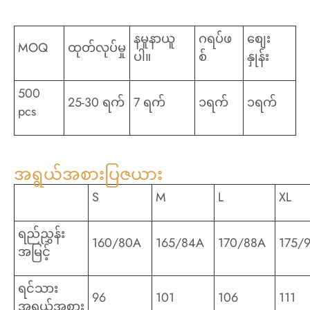
နမူနာယူ
ဂရပ်ဖ
စျေး
MOQ
ထုတ်လုပ်မှု
ပါ။
စ်
နှုန်း
500
25-30 ရက်
7 ရက်
၁ရက်
၁ရက်
pcs
အရွယ်အစားပြဇယား
S
M
L
XL
ရည်ညွှန်း
160/80A
165/84A
170/88A
175/
အမြင့်
ရင်သား
96
101
106
111
အရွယ်အစား