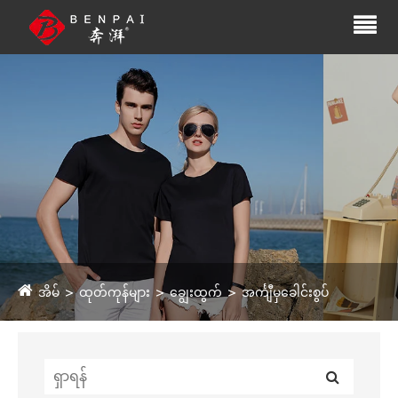
အိမ်
ထုတ်ကုန်များ
ချွေးထွက်
အင်္ကျီမှခေါင်းစွပ်