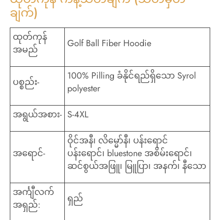
ချက်)
ထုတ်ကုန်
Golf Ball Fiber Hoodie
အမည်
100% Pilling ခံနိုင်ရည်ရှိသော Syrol
ပစ္စည်း-
polyester
အရွယ်အစား-
S-4XL
ဝိုင်အနီ၊ လိမ္မော်နီ၊ ပန်းရောင်
အရောင်-
ပန်းရောင်၊ bluestone အစိမ်းရောင်၊
ဆင်စွယ်အဖြူ၊ မြူပြာ၊ အနက်၊ နီသော
အင်္ကျီလက်
ရှည်
အရှည်: