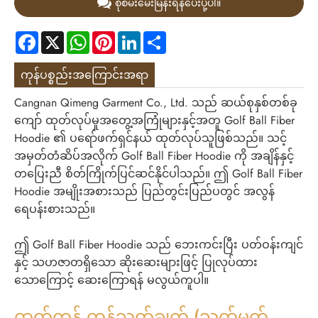
စုံစမ်းမေးမြန်းရန်ပေးပို့ပါ။
Facebook
X
WhatsApp
Pinterest
LinkedIn
Share
ကုန်ပစ္စည်းအကြောင်းအရာ
Cangnan Qimeng Garment Co., Ltd. သည် ဆယ်စုနှစ်တစ်ခု
ကျော် ထုတ်လုပ်မှုအတွေ့အကြုံများနှင့်အတူ Golf Ball Fiber
Hoodie ၏ ပရော်ဖက်ရှင်နယ် ထုတ်လုပ်သူဖြစ်သည်။ သင့်
အမှတ်တံဆိပ်အလိုက် Golf Ball Fiber Hoodie ကို အချိန်နှင့်
တပြေးညီ စိတ်ကြိုက်ပြင်ဆင်နိုင်ပါသည်။ ဤ Golf Ball Fiber
Hoodie အမျိုးအစားသည် ပြည်တွင်းပြည်ပတွင် အလွန်
ရေပန်းစားသည်။
ဤ Golf Ball Fiber Hoodie သည် ဘေးကင်းပြီး ပတ်ဝန်းကျင်
နှင့် သဟဇာတရှိသော ဆိုးဆေးများဖြင့် ပြုလုပ်ထား
သောကြောင့် ဆေးကြောရန် မလွယ်ကူပါ။
ထုတ်ကုန် ကန့်သတ်ချက် (သတ်မှတ်