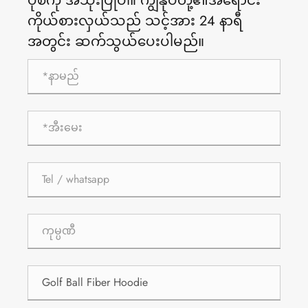
ပုံစံကို အသုံးပြုပါ။ ကျွန်ုပ်တို့၏အရောင်း
ကိုယ်စားလှယ်သည် သင့်အား 24 နာရီ
အတွင်း ဆက်သွယ်ပေးပါမည်။