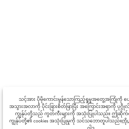
သင့်အား ပိုမိုကောင်းမွန်သောကြည့်ရှုမှုအတွေ့အကြုံကို ပ
အသွားအလာကို ပိုင်းခြားစိတ်ဖြာပြီး အကြောင်းအရာကို ပုဂ္ဂိုလ
ကျွန်ုပ်တို့သည် ကွတ်ကီးများကို အသုံးပြုပါသည်။ ဤဆိုက်ကိ
ကျွန်ုပ်တို့၏ cookies အသုံးပြုမှုကို သင်သဘောတူပါသည်။
ကိ
ဝါဒ