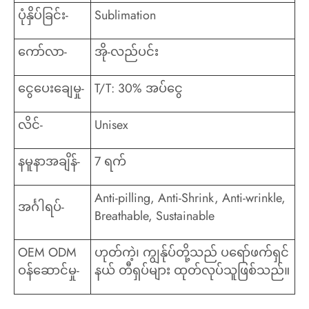
ပုံနှိပ်ခြင်း-
Sublimation
ကော်လာ-
အို-လည်ပင်း
ငွေပေးချေမှု-
T/T: 30% အပ်ငွေ
လိင်-
Unisex
နမူနာအချိန်-
7 ရက်
Anti-pilling, Anti-Shrink, Anti-wrinkle,
အင်္ဂါရပ်-
Breathable, Sustainable
OEM ODM
ဟုတ်ကဲ့၊ ကျွန်ုပ်တို့သည် ပရော်ဖက်ရှင်
ဝန်ဆောင်မှု-
နယ် တီရှပ်များ ထုတ်လုပ်သူဖြစ်သည်။