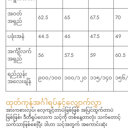
အဝတ်
62.5
65
67.5
70
အရှည်
ပခုံးအနံ
44.5
46
47.5
49
အင်္ကျီလက်
56
57.5
59
60.5
အရှည်
ရည်ညွှန်း
၉၀၀/၁၀၀
၁၀၀/၁၂၀
၁၁၅/၁၄၀
၁၅၆
အလေးချိန်
ထုတ်ကုန်အင်္ဂါရပ်နှင့်လျှောက်လွှာ
အားကစားလုပ်၊ လေ့ကျင့်တာပဲဖြစ်ဖြစ် အပြင်ထွက်တာပဲ
ဖြစ်ဖြစ်၊ ဒီတီရှပ်လေးက သင့်ကို တစ်နေ့တာလုံး သက်တောင့်
သက်သာဖြစ်စေပြီး ဒါဟာ သင့်အတွက် အကောင်းဆုံး