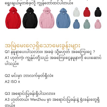
ရွေးချယ်မှုတစ်ခုလို့ ကျွန်တော်ထင်ပါတယ်။
အမြဲမေးလေ့ရှိသောမေးခွန်းများ
Q1 နမူနာပေးပါသလား။ အခမဲ့ သို့မဟုတ် အခကြေးငွေ ?
A1 ဟုတ်ကဲ့၊ ကျွန်ုပ်တို့သည် အခကြေးငွေနမူနာကို ပေးဆောင်
ပါသည်။
Q2 မင်းမှာ ဘာလက်မှတ်ရှိလဲ။
A2 ISO ။
Q3 အရောင်းပြခန်းရှိပါသလား။
A3 ဟုတ်တယ်၊ WenZhou မှာ အရောင်းပြခန်းနဲ့ ရုံးခန်းတွေရှိ
တယ်။