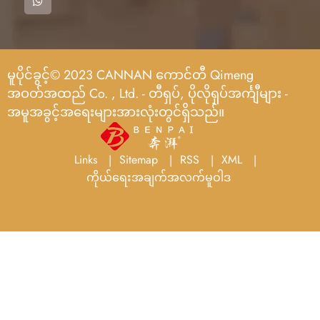
မူပိုင်ခွင့်© 2023 CANNAN ကောင်တီ Qimeng
အဝတ်အထည် Co. , Ltd. - တီရှပ်, ပိုလိုရှပ်အင်္ကျီများ -
အမူအခွင့်အရေးများအားလုံးတွင်ရှိသည်။
Links
Sitemap
RSS
XML
ကိုယ်ရေးအချက်အလက်မူဝါဒ