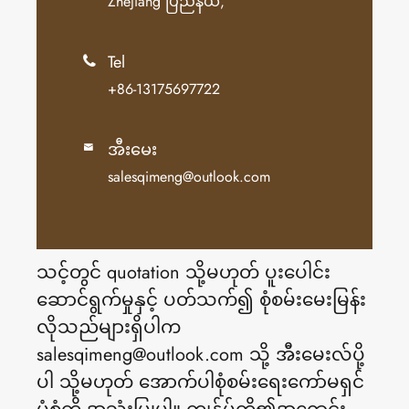
Zhejiang ပြည်နယ်,
Tel

+86-13175697722
အီးမေး

salesqimeng@outlook.com
သင့်တွင် quotation သို့မဟုတ် ပူးပေါင်း
ဆောင်ရွက်မှုနှင့် ပတ်သက်၍ စုံစမ်းမေးမြန်း
လိုသည်များရှိပါက
salesqimeng@outlook.com သို့ အီးမေးလ်ပို့
ပါ သို့မဟုတ် အောက်ပါစုံစမ်းရေးကော်မရှင်