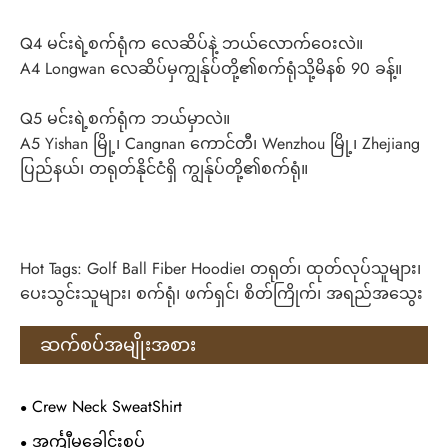
Q4 မင်းရဲ့စက်ရုံက လေဆိပ်နဲ့ ဘယ်လောက်ဝေးလဲ။
A4 Longwan လေဆိပ်မှကျွန်ုပ်တို့၏စက်ရုံသို့မိနစ် 90 ခန့်။
Q5 မင်းရဲ့စက်ရုံက ဘယ်မှာလဲ။
A5 Yishan မြို့၊ Cangnan ကောင်တီ၊ Wenzhou မြို့၊ Zhejiang
ပြည်နယ်၊ တရုတ်နိုင်ငံရှိ ကျွန်ုပ်တို့၏စက်ရုံ။
Hot Tags: Golf Ball Fiber Hoodie၊ တရုတ်၊ ထုတ်လုပ်သူများ၊
ပေးသွင်းသူများ၊ စက်ရုံ၊ ဖက်ရှင်၊ စိတ်ကြိုက်၊ အရည်အသွေး
ဆက်စပ်အမျိုးအစား
Crew Neck SweatShirt
အင်္ကျီမှခေါင်းစွပ်