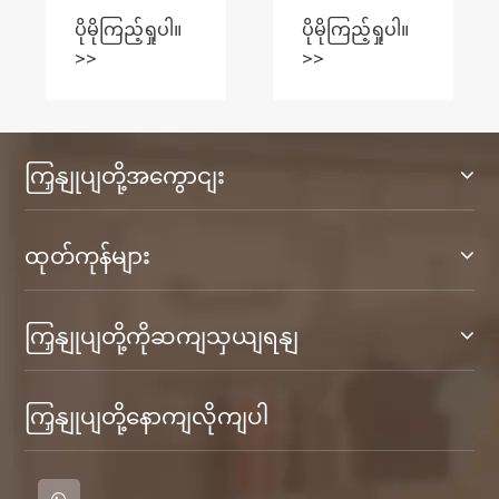
သက်သာရှိပြီး စ
ပိုမိုကြည့်ရှုပါ။
ပိုမိုကြည့်ရှုပါ။
တိုင်ကျသော
>>
>>
အဝတ်အစား
များ ရွေးချယ်
စရာများ
ကြှနျုပျတို့အကွောငျး
ထုတ်ကုန်များ
ကြှနျုပျတို့ကိုဆကျသှယျရနျ
ကြှနျုပျတို့နောကျလိုကျပါ