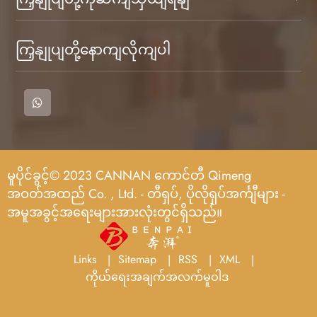
ကြှနျုပျတို့နောကျလိုကျပါ
မူပိုင်ခွင့်© 2023 CANNAN ကောင်တီ Qimeng
အဝတ်အထည် Co. , Ltd. - တီရှပ်, ပိုလိုရှပ်အင်္ကျီများ -
အမူအခွင့်အရေးများအားလုံးတွင်ရှိသည်။
Links
Sitemap
RSS
XML
ကိုယ်ရေးအချက်အလက်မူဝါဒ