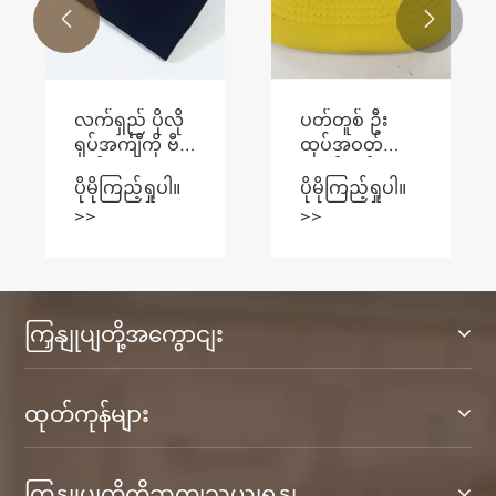


လက်တိုပိုလို
ပိုလိုရှပ် နှစ်မျိုး
ရှပ်အင်္ကျီသည်
က ဘာလဲ။
ဖက်ရှင်နှင့်
ပိုမိုကြည့်ရှုပါ။
ပိုမိုကြည့်ရှုပါ။
သက်သောင့်သက်သာ
>>
>>
ဖြစ်စေနိုင်မည်
နည်း။
ကြှနျုပျတို့အကွောငျး
ထုတ်ကုန်များ
ကြှနျုပျတို့ကိုဆကျသှယျရနျ