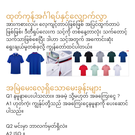
ထုတ်ကုန်အင်္ဂါရပ်နှင့်လျှောက်လွှာ
အားကစားလုပ်၊ လေ့ကျင့်တာပဲဖြစ်ဖြစ် အပြင်ထွက်တာပဲ
ဖြစ်ဖြစ်၊ ဒီတီရှပ်လေးက သင့်ကို တစ်နေ့တာလုံး သက်တောင့်
သက်သာဖြစ်စေပြီး ဒါဟာ သင့်အတွက် အကောင်းဆုံး
ရွေးချယ်မှုတစ်ခုလို့ ကျွန်တော်ထင်ပါတယ်။
အမြဲမေးလေ့ရှိသောမေးခွန်းများ
Q1 နမူနာပေးပါသလား။ အခမဲ့ သို့မဟုတ် အခကြေးငွေ ?
A1 ဟုတ်ကဲ့၊ ကျွန်ုပ်တို့သည် အခကြေးငွေနမူနာကို ပေးဆောင်
ပါသည်။
Q2 မင်းမှာ ဘာလက်မှတ်ရှိလဲ။
A2 ISO ။