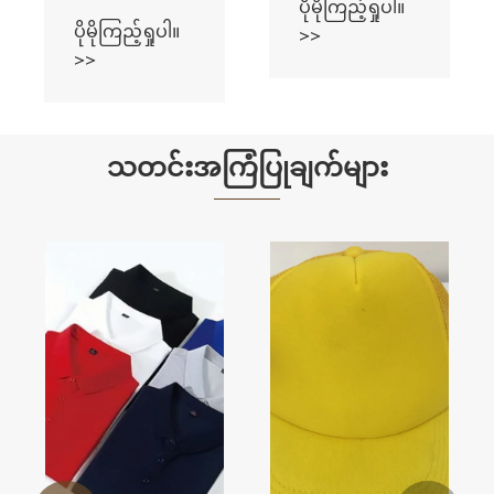
ပိုမိုကြည့်ရှုပါ။
အင်္ကျီလက်တို
ပိုမိုကြည့်ရှုပါ။
>>
တီရှပ်
>>
သတင်းအကြံပြုချက်များ