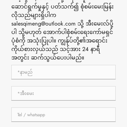
ဆောင်ရွက်မှုနှင့် ပတ်သက်၍ စုံစမ်းမေးမြန်း
လိုသည်များရှိပါက
salesqimeng@outlook.com သို့ အီးမေးလ်ပို့
ပါ သို့မဟုတ် အောက်ပါစုံစမ်းရေးကော်မရှင်
ပုံစံကို အသုံးပြုပါ။ ကျွန်ုပ်တို့၏အရောင်း
ကိုယ်စားလှယ်သည် သင့်အား 24 နာရီ
အတွင်း ဆက်သွယ်ပေးပါမည်။