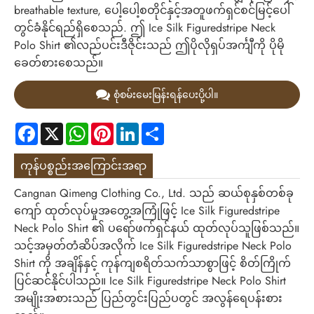
breathable texture, ပေါ့ပေါ့စတိုင်နှင့်အတူဖက်ရှင်စင်မြင့်ပေါ်
တွင်ခံနိုင်ရည်ရှိစေသည်. ဤ Ice Silk Figuredstripe Neck
Polo Shirt ၏လည်ပင်းဒီဇိုင်းသည် ဤပိုလိုရှပ်အင်္ကျီကို ပိုမို
ခေတ်စားစေသည်။
စုံစမ်းမေးမြန်းရန်ပေးပို့ပါ။
Facebook
X
WhatsApp
Pinterest
LinkedIn
Share
ကုန်ပစ္စည်းအကြောင်းအရာ
Cangnan Qimeng Clothing Co., Ltd. သည် ဆယ်စုနှစ်တစ်ခု
ကျော် ထုတ်လုပ်မှုအတွေ့အကြုံဖြင့် Ice Silk Figuredstripe
Neck Polo Shirt ၏ ပရော်ဖက်ရှင်နယ် ထုတ်လုပ်သူဖြစ်သည်။
သင့်အမှတ်တံဆိပ်အလိုက် Ice Silk Figuredstripe Neck Polo
Shirt ကို အချိန်နှင့် ကုန်ကျစရိတ်သက်သာစွာဖြင့် စိတ်ကြိုက်
ပြင်ဆင်နိုင်ပါသည်။ Ice Silk Figuredstripe Neck Polo Shirt
အမျိုးအစားသည် ပြည်တွင်းပြည်ပတွင် အလွန်ရေပန်းစား