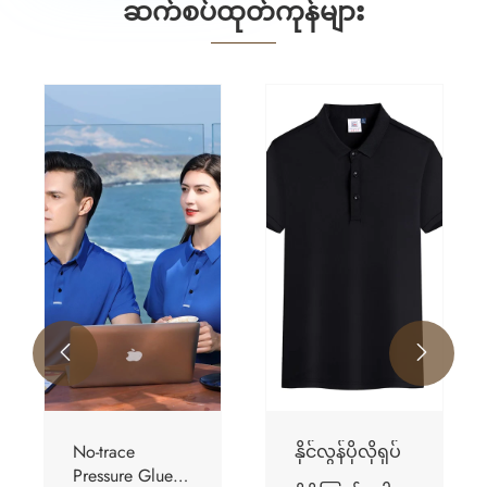
ဆက်စပ်ထုတ်ကုန်များ


နိုင်လွန်ပိုလိုရှပ်
ပိုလိုလည်ပင်း
အစင်းရေခဲပိုး