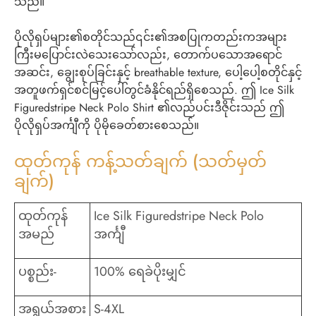
သည်။
ပိုလိုရှပ်များ၏စတိုင်သည်၎င်း၏အစပြုကတည်းကအများ
ကြီးမပြောင်းလဲသေးသော်လည်း, တောက်ပသောအရောင်
အဆင်း, ချွေးစုပ်ခြင်းနှင့် breathable texture, ပေါ့ပေါ့စတိုင်နှင့်
အတူဖက်ရှင်စင်မြင့်ပေါ်တွင်ခံနိုင်ရည်ရှိစေသည်. ဤ Ice Silk
Figuredstripe Neck Polo Shirt ၏လည်ပင်းဒီဇိုင်းသည် ဤ
ပိုလိုရှပ်အင်္ကျီကို ပိုမိုခေတ်စားစေသည်။
ထုတ်ကုန် ကန့်သတ်ချက် (သတ်မှတ်
ချက်)
ထုတ်ကုန်
Ice Silk Figuredstripe Neck Polo
အမည်
အင်္ကျီ
ပစ္စည်း-
100% ရေခဲပိုးမျှင်
အရွယ်အစား
S-4XL