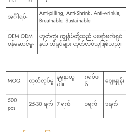
Anti-pilling, Anti-Shrink, Anti-wrinkle,
အင်္ဂါရပ်-
Breathable, Sustainable
OEM ODM
ဟုတ်ကဲ့၊ ကျွန်ုပ်တို့သည် ပရော်ဖက်ရှင်
ဝန်ဆောင်မှု-
နယ် တီရှပ်များ ထုတ်လုပ်သူဖြစ်သည်။
နမူနာယူ
ဂရပ်ဖ
MOQ
ထုတ်လုပ်မှု
ဈေးနှုန်း
ပါ။
စ်
500
25-30 ရက်
7 ရက်
၁ရက်
၁ရက်
pcs