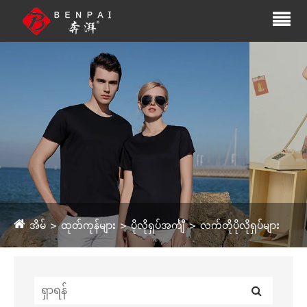
အိမ်
ထုတ်ကုန်များ
ပိုလိုရှပ်အင်္ကျီ
လက်တိုပိုလိုရှပ်များ