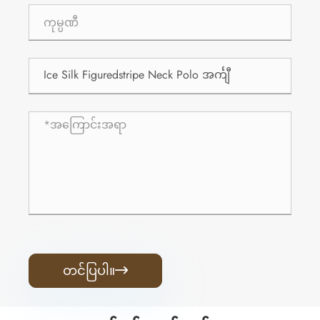
တင်ပြပါ။
