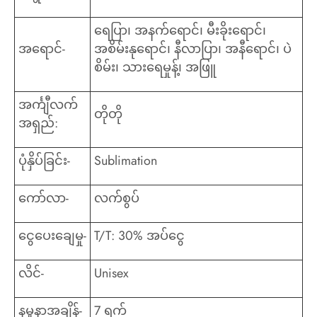
ရေပြာ၊ အနက်ရောင်၊ မီးခိုးရောင်၊
အရောင်-
အစိမ်းနုရောင်၊ နီလာပြာ၊ အနီရောင်၊ ပဲ
စိမ်း၊ သားရေမှုန့်၊ အဖြူ
အင်္ကျီလက်
တိုတို
အရှည်:
ပုံနှိပ်ခြင်း-
Sublimation
ကော်လာ-
လက်စွပ်
ငွေပေးချေမှု-
T/T: 30% အပ်ငွေ
လိင်-
Unisex
နမူနာအချိန်-
7 ရက်