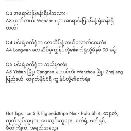
Q3 အရောင်းပြခန်းရှိပါသလား။
A3 ဟုတ်တယ်၊ WenZhou မှာ အရောင်းပြခန်းနဲ့ ရုံးခန်းရှိ
တယ်။
Q4 မင်းရဲ့စက်ရုံက လေဆိပ်နဲ့ ဘယ်လောက်ဝေးလဲ။
A4 Longwan လေဆိပ်မှကျွန်ုပ်တို့၏စက်ရုံသို့မိနစ် 90 ခန့်။
Q5 မင်းရဲ့စက်ရုံက ဘယ်မှာလဲ။
A5 Yishan မြို့၊ Cangnan ကောင်တီ၊ Wenzhou မြို့၊ Zhejiang
ပြည်နယ်၊ တရုတ်နိုင်ငံရှိ ကျွန်ုပ်တို့၏စက်ရုံ။
Hot Tags: Ice Silk Figuredsttripe Neck Polo Shirt, တရုတ်,
ထုတ်လုပ်သူများ, ပေးသွင်းသူများ, စက်ရုံ, ဖက်ရှင်,
စိတ်ကြိုက်, အရည်အသွေး