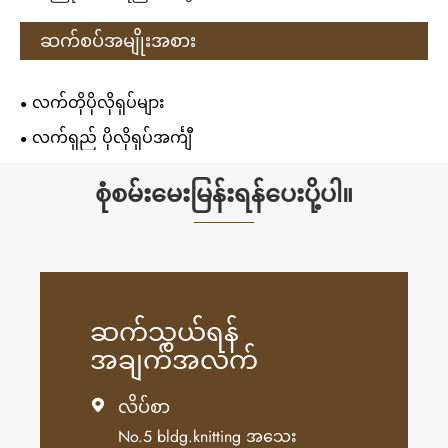
ဆက်စပ်အမျိုးအစား
လက်တိုပိုလိုရှပ်များ
လက်ရှည် ပိုလိုရှပ်အင်္ကျီ
စုံစမ်းမေးမြန်းရန်ပေးပို့ပါ။
ဆက်သွယ်ရန်
အချက်အလက်
လိပ်စာ

No.5 bldg.knitting အသေး