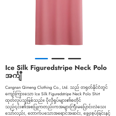
Ice Silk Figuredstripe Neck Polo
အင်္ကျီ
Cangnan Qimeng Clothing Co., Ltd. သည် တရုတ်နိုင်ငံတွင်
ကျော်ကြားသော Ice Silk Figuredstripe Neck Polo Shirt
ထုတ်လုပ်သူဖြစ်သည်။ ပိုလိုရှပ်များ၏စတိုင်
သည်၎င်း၏အစပြုကတည်းကအများကြီးမပြောင်းလဲသေး
သော်လည်း, တောက်ပသောအရောင်အဆင်း, ချွေးစုပ်ခြင်းနှင့်